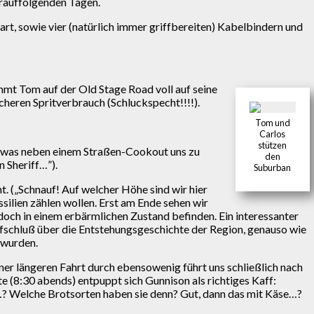
arauffolgenden Tagen.
rt, sowie vier (natürlich immer griffbereiten) Kabelbindern und
mmt Tom auf der Old Stage Road voll auf seine
cheren Spritverbrauch (Schluckspecht!!!!).
Tom und
Carlos
stützen
t, was neben einem Straßen-Cookout uns zu
den
 Sheriff…”).
Suburban
. („Schnauf! Auf welcher Höhe sind wir hier
ssilien zählen wollen. Erst am Ende sehen wir
doch in einem erbärmlichen Zustand befinden. Ein interessanter
ufschluß über die Entstehungsgeschichte der Region, genauso wie
 wurden.
iner längeren Fahrt durch ebensowenig führt uns schließlich nach
 (8:30 abends) entpuppt sich Gunnison als richtiges Kaff:
(„…? Welche Brotsorten haben sie denn? Gut, dann das mit Käse…?