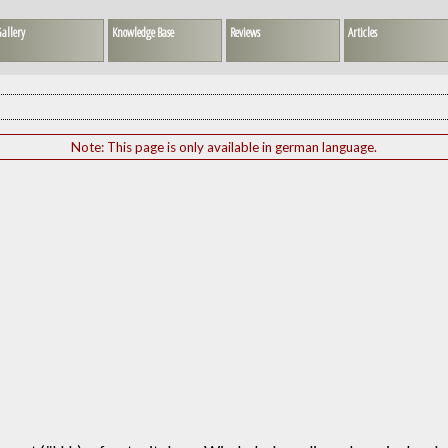
allery
Knowledge Base
Reviews
Articles
Note: This page is only available in german language.