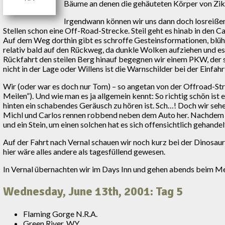
Bäume an denen die gehäuteten Körper von Zik
Irgendwann können wir uns dann doch losreißen 
Stellen schon eine Off-Road-Strecke. Steil geht es hinab in den
Auf dem Weg dorthin gibt es schroffe Gesteinsformationen, blüh
relativ bald auf den Rückweg, da dunkle Wolken aufziehen und es
Rückfahrt den steilen Berg hinauf begegnen wir einem PKW, der s
nicht in der Lage oder Willens ist die Warnschilder bei der Einfahrt
Wir (oder war es doch nur Tom) – so angetan von der Offroad-Str
Meilen”). Und wie man es ja allgemein kennt: So richtig schön ist 
hinten ein schabendes Geräusch zu hören ist. Sch…! Doch wir sehe
Michl und Carlos rennen robbend neben dem Auto her. Nachdem wir 
und ein Stein, um einen solchen hat es sich offensichtlich gehande
Auf der Fahrt nach Vernal schauen wir noch kurz bei der Dinosau
hier wäre alles andere als tagesfüllend gewesen.
In Vernal übernachten wir im Days Inn und gehen abends beim Me
Wednesday, June 13th, 2001: Tag 5
Flaming Gorge N.R.A.
Green River, WY