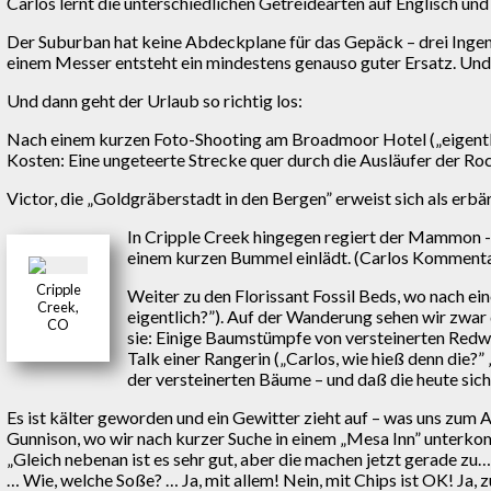
Carlos lernt die unterschiedlichen Getreidearten auf Englisch un
Der Suburban hat keine Abdeckplane für das Gepäck – drei Ingeni
einem Messer entsteht ein mindestens genauso guter Ersatz. Und w
Und dann geht der Urlaub so richtig los:
Nach einem kurzen Foto-Shooting am Broadmoor Hotel („eigentlic
Kosten: Eine ungeteerte Strecke quer durch die Ausläufer der Ro
Victor, die „Goldgräberstadt in den Bergen” erweist sich als er
In Cripple Creek hingegen regiert der Mammon - 
einem kurzen Bummel einlädt. (Carlos Kommentar 
Cripple
Weiter zu den Florissant Fossil Beds, wo nach e
Creek,
eigentlich?”). Auf der Wanderung sehen wir zwar d
CO
sie: Einige Baumstümpfe von versteinerten Redwo
Talk einer Rangerin („Carlos, wie hieß denn die
der versteinerten Bäume – und daß die heute sic
Es ist kälter geworden und ein Gewitter zieht auf – was uns zum A
Gunnison, wo wir nach kurzer Suche in einem „Mesa Inn” unterko
„Gleich nebenan ist es sehr gut, aber die machen jetzt gerade zu
… Wie, welche Soße? … Ja, mit allem! Nein, mit Chips ist OK! Ja,