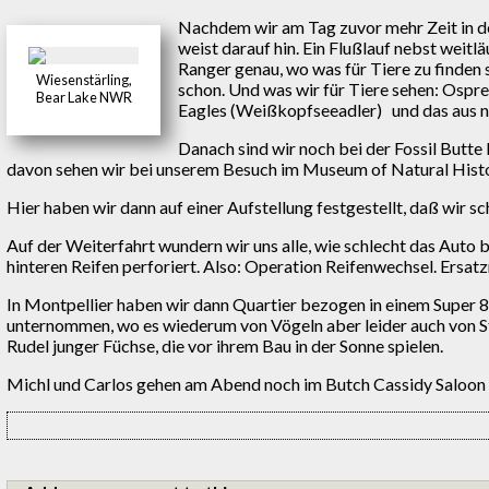
Nachdem wir am Tag zuvor mehr Zeit in d
weist darauf hin. Ein Flußlauf nebst weitl
Ranger genau, wo was für Tiere zu finden si
Wiesenstärling,
schon. Und was wir für Tiere sehen: Ospre
Bear Lake NWR
Eagles (Weißkopfseeadler) und das aus nä
Danach sind wir noch bei der Fossil Butte
davon sehen wir bei unserem Besuch im Museum of Natural Histo
Hier haben wir dann auf einer Aufstellung festgestellt, daß wir 
Auf der Weiterfahrt wundern wir uns alle, wie schlecht das Auto 
hinteren Reifen perforiert. Also: Operation Reifenwechsel. Ersa
In Montpellier haben wir dann Quartier bezogen in einem Super 
unternommen, wo es wiederum von Vögeln aber leider auch von S
Rudel junger Füchse, die vor ihrem Bau in der Sonne spielen.
Michl und Carlos gehen am Abend noch im Butch Cassidy Saloon 