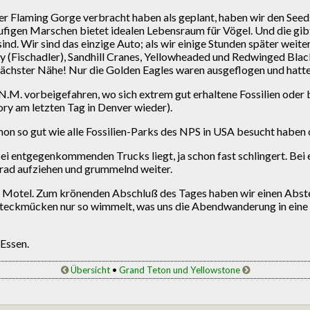
er Flaming Gorge verbracht haben als geplant, haben wir den See
äufigen Marschen bietet idealen Lebensraum für Vögel. Und die gibt 
nd. Wir sind das einzige Auto; als wir einige Stunden später weiterf
y (Fischadler), Sandhill Cranes, Yellowheaded und Redwinged Blackb
chster Nähe! Nur die Golden Eagles waren ausgeflogen und hatten 
 N.M. vorbeigefahren, wo sich extrem gut erhaltene Fossilien oder 
ry am letzten Tag in Denver wieder).
schon so gut wie alle Fossilien-Parks des NPS in USA besucht habe
bei entgegenkommenden Trucks liegt, ja schon fast schlingert. Bei 
tzrad aufziehen und grummelnd weiter.
8 Motel. Zum krönenden Abschluß des Tages haben wir einen Abste
teckmücken nur so wimmelt, was uns die Abendwanderung in eine F
Essen.
Übersicht
•
Grand Teton und Yellowstone