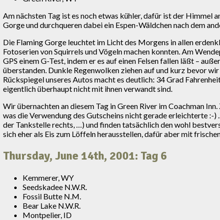
Am nächsten Tag ist es noch etwas kühler, dafür ist der Himmel
Gorge und durchqueren dabei ein Espen-Wäldchen nach dem anderen
Die Flaming Gorge leuchtet im Licht des Morgens in allen erden
Fotoserien von Squirrels und Vögeln machen konnten. Am Wendepu
GPS einem G-Test, indem er es auf einen Felsen fallen läßt – auß
überstanden. Dunkle Regenwolken ziehen auf und kurz bevor wir 
Rückspiegel unseres Autos macht es deutlich: 34 Grad Fahrenheit
eigentlich überhaupt nicht mit ihnen verwandt sind.
Wir übernachten an diesem Tag in Green River im Coachman Inn. 
was die Verwendung des Gutscheins nicht gerade erleichterte :-)
der Tankstelle rechts, …) und finden tatsächlich den wohl bestve
sich eher als Eis zum Löffeln herausstellen, dafür aber mit frisch
Thursday, June 14th, 2001: Tag 6
Kemmerer, WY
Seedskadee N.W.R.
Fossil Butte N.M.
Bear Lake N.W.R.
Montpelier, ID