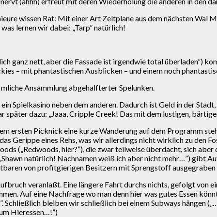
d nervt (ähhh) erfreut mit deren Wiederholung die anderen in den d
eure wissen Rat: Mit einer Art Zeltplane aus dem nächsten Wal Ma
as lernen wir dabei: „Tarp” natürlich!
h ganz nett, aber die Fassade ist irgendwie total überladen”) ko
ckies – mit phantastischen Ausblicken – und einem noch phantastis
bärmliche Ansammlung abgehalfterter Spelunken.
ein Spielkasino neben dem anderen. Dadurch ist Geld in der Stad
später dazu: „Jaaa, Cripple Creek! Das mit dem lustigen, bärtigen
inem ersten Picknick eine kurze Wanderung auf dem Programm steht
as Gerippe eines Rehs, was wir allerdings nicht wirklich zu den Fo
ods („Redwoods, hier?”), die zwar teilweise überdacht, sich aber 
?” „Shawn natürlich! Nachnamen weiß ich aber nicht mehr…”) gibt A
htbaren von profitgierigen Besitzern mit Sprengstoff ausgegraben
ufbruch veranlaßt. Eine längere Fahrt durchs nichts, gefolgt von e
mmen. Auf eine Nachfrage wo man denn hier was gutes Essen könnte
…”. Schließlich bleiben wir schließlich bei einem Subways hängen 
 zum Hieressen…!”)