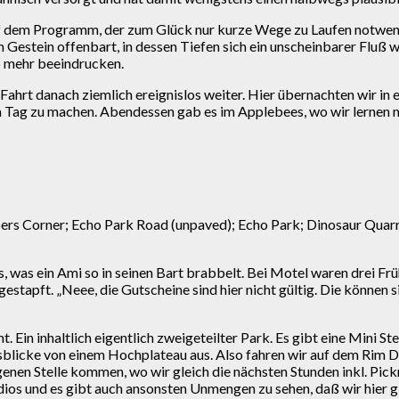
f dem Programm, der zum Glück nur kurze Wege zu Laufen notwen
 Gestein offenbart, in dessen Tiefen sich ein unscheinbarer Fluß w
so mehr beeindrucken.
Fahrt danach ziemlich ereignislos weiter. Hier übernachten wir in
um Tag zu machen. Abendessen gab es im Applebees, wo wir lernen 
pers Corner; Echo Park Road (unpaved); Echo Park; Dinosaur Quar
s, was ein Ami so in seinen Bart brabbelt. Bei Motel waren drei F
tgestapft. „Neee, die Gutscheine sind hier nicht gültig. Die können 
 Ein inhaltlich eigentlich zweigeteilter Park. Es gibt eine Mini 
usblicke von einem Hochplateau aus. Also fahren wir auf dem Rim D
egenen Stelle kommen, wo wir gleich die nächsten Stunden inkl. Pi
ndios und es gibt auch ansonsten Unmengen zu sehen, daß wir hier g