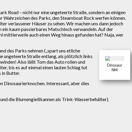
ark Road – nicht nur eine ungeteerte Straße, sondern an einigen
s der Wahrzeichen des Parks, den Steamboat Rock werfen können.
lter verlassener Häuser zu sehen. Wir machen uns dann jedoch
 in ein kaum passierbares Matschloch verwandeln. Auf der
l mittlerweile auch einen Weg hinaus gefunden hat? Naja, wer
and des Parks nehmen („spart uns etliche
e ungeteerte Straße entlang, als plötzlich links
hwinden! Also läßt Tom das Auto rollen und
Dinosaur
r, bis es auf einmal einen lauten Schlag tut
NM
 in Butter.
n Dinosaurierknochen. Interessant, aber dies
” und die Blumengießkannen als Trink-Wasserbehälter).