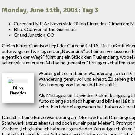
Monday, June 11th, 2001: Tag 3
Curecanti N.R.A.: Neversink; Dillon Pinnacles; Cimarron;
Black Canyon of the Gunnison
Grand Junction, CO
Gleich hinter Gunnison liegt der Curecanti NRA. Ein Fluß mit ein
unterwegs und wir legen bei „Neversink” auf einem verlassenen
eigentlich der Weg?” führt uns ein Stück den Fluß entlang, wobei 
sehen wir zum ersten Mal seine „neuesten” Errungenschaften in s
Weiter geht es mit einer Wanderung zu den Dill
Wanderung genau vor uns erhebt. Zu sehen gibt 
Bestimmung von Fauna und Flora hilft.
Dillon
Pinnacles
Als Mittagessen ist wieder Picknick angesagt.
Auto solange panisch hupen und blinken läßt, b
schockiert dabei angesehen hat, haben wir best
Danach ist eine kurze Wanderung am Morrow Point Dam angesagt,
Schuhwerk anzuziehen („sind doch nur ein paar Meter”). Prompt r
Zucken: „Ich glaube ich habe mir gerade den Zeh aufgeschnitten. Wir
Laufschritt zurück zum Auto. Hier wird Carlos erst einmal fachm