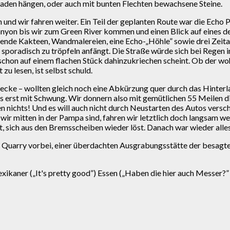
aden hängen, oder auch mit bunten Flechten bewachsene Steine.
und wir fahren weiter. Ein Teil der geplanten Route war die Echo P
 Canyon bis wir zum Green River kommen und einen Blick auf eine
ende Kakteen, Wandmalereien, eine Echo-„Höhle” sowie drei Zeita
 sporadisch zu tröpfeln anfängt. Die Straße würde sich bei Regen
chon auf einem flachen Stück dahinzukriechen scheint. Ob der woh
 zu lesen, ist selbst schuld.
ecke – wollten gleich noch eine Abkürzung quer durch das Hinterl
es erst mit Schwung. Wir donnern also mit gemütlichen 55 Meilen di
n nichts! Und es will auch nicht durch Neustarten des Autos versc
mitten in der Pampa sind, fahren wir letztlich doch langsam weite
lt, sich aus den Bremsscheiben wieder löst. Danach war wieder alles
r Quarry vorbei, einer überdachten Ausgrabungsstätte der besagte
xikaner („It's pretty good”) Essen („Haben die hier auch Messer?