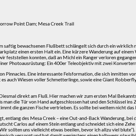
 Morrow Point Dam; Mesa Creek Trail
em saftig bewachsenen Flußbett schlängelt sich durch ein wirklich
 Parkplatz einen ersten Halt ein. Eine kürzere Wanderung auf ei
wir feststellen konnten, daß an Michl ein Ranger verloren gegangen
einer Photoausrüstung: Ein 400er Teleobjektiv mit zwei Konvertern
on Pinnacles. Eine interessante Felsformation, die sich inmitten 
es auch Wiesen voller Schmetterlinge, sowie eine Giant Robberfly. 
 Diesmal direkt am Fluß. Hier machen wir zum ersten Mal Bekannts
is man die Tür von Hand aufgeschlossen hat und den Schlüssel ins 
immt die ganzen Fische vertrieben. Es sollte bei weitem nicht das
 entlang des Mesa Creek – eine Out-and-Back Wanderung, bei der
utscht Carlos auf einem Stein entlang und schneidet sich eine Zeh
 sollten uns vielleicht etwas beeilen, bevor ich allzu viel blute”).
ännisch versorgt und hat damit wenigstens einen halbwegs plausib