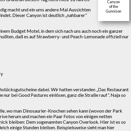
Canyon
of the
dig macht und ein ums andere Mal Aussichten
Gunnison
indet. Dieser Canyon ist deutlich „nahbarer”
 einem Budget Motel, in dem sich nach uns auch noch ein ganzer
mußten, daß es auf Strawberry- und Peach-Lemonade offiziell nur
ry
rühstücksgutscheine dabei. Wir hatten verstanden „Das Restaurant
sie nur bei Good Pastures einlösen, ganz die Straße rauf”. Naja so
Stelle, wo man Dinosaurier-Knochen sehen kann (wovon der Park
rive herum und machen ein Paar Fotos von einigen netten
cknick bleiben: Dem sogenannten Canyon Overlook. Hier ist es so
leich einige Stunden bleiben. Beispielsweise sieht man hier