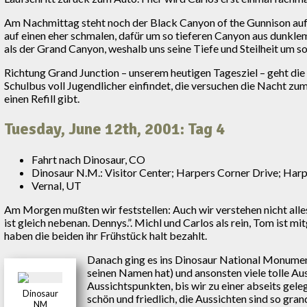
Am Nachmittag steht noch der Black Canyon of the Gunnison au
auf einen eher schmalen, dafür um so tieferen Canyon aus dunklem
als der Grand Canyon, weshalb uns seine Tiefe und Steilheit um 
Richtung Grand Junction – unserem heutigen Tagesziel – geht die 
Schulbus voll Jugendlicher einfindet, die versuchen die Nacht z
einen Refill gibt.
Tuesday, June 12th, 2001: Tag 4
Fahrt nach Dinosaur, CO
Dinosaur N.M.: Visitor Center; Harpers Corner Drive; Har
Vernal, UT
Am Morgen mußten wir feststellen: Auch wir verstehen nicht alle
ist gleich nebenan. Dennys.”. Michl und Carlos als rein, Tom ist mi
haben die beiden ihr Frühstück halt bezahlt.
Danach ging es ins Dinosaur National Monument.
seinen Namen hat) und ansonsten viele tolle A
Aussichtspunkten, bis wir zu einer abseits gel
Dinosaur
schön und friedlich, die Aussichten sind so gra
NM