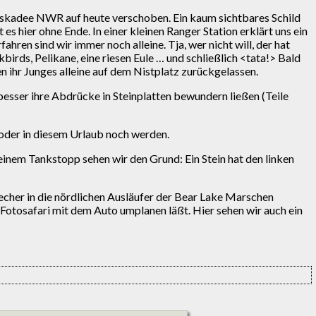
dskadee NWR auf heute verschoben. Ein kaum sichtbares Schild
es hier ohne Ende. In einer kleinen Ranger Station erklärt uns ein
ahren sind wir immer noch alleine. Tja, wer nicht will, der hat
irds, Pelikane, eine riesen Eule … und schließlich <tata!> Bald
ihr Junges alleine auf dem Nistplatz zurückgelassen.
besser ihre Abdrücke in Steinplatten bewundern ließen (Teile
n oder in diesem Urlaub noch werden.
einem Tankstopp sehen wir den Grund: Ein Stein hat den linken
cher in die nördlichen Ausläufer der Bear Lake Marschen
otosafari mit dem Auto umplanen läßt. Hier sehen wir auch ein