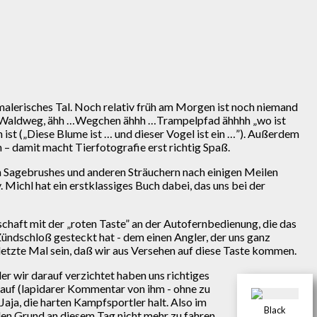
 malerisches Tal. Noch relativ früh am Morgen ist noch niemand
nem Waldweg, ähh …Wegchen ähhh …Trampelpfad ähhhh „wo ist
 ist („Diese Blume ist … und dieser Vogel ist ein …”). Außerdem
 – damit macht Tierfotografie erst richtig Spaß.
von Sagebrushes und anderen Sträuchern nach einigen Meilen
Michl hat ein erstklassiges Buch dabei, das uns bei der
chaft mit der „roten Taste” an der Autofernbedienung, die das
Zündschloß gesteckt hat - dem einen Angler, der uns ganz
 letzte Mal sein, daß wir aus Versehen auf diese Taste kommen.
 wir darauf verzichtet haben uns richtiges
e auf (lapidarer Kommentar von ihm - ohne zu
 Jaja, die harten Kampfsportler halt. Also im
Black
len Grund an diesem Tag nicht mehr zu fahren.