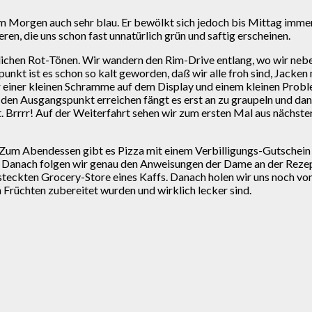
 am Morgen auch sehr blau. Er bewölkt sich jedoch bis Mittag imm
, die uns schon fast unnatürlich grün und saftig erscheinen.
klichen Rot-Tönen. Wir wandern den Rim-Drive entlang, wo wir neb
nkt ist es schon so kalt geworden, daß wir alle froh sind, Jack
er einer kleinen Schramme auf dem Display und einem kleinen Probl
den Ausgangspunkt erreichen fängt es erst an zu graupeln und dan
. Brrrr! Auf der Weiterfahrt sehen wir zum ersten Mal aus nächst
Zum Abendessen gibt es Pizza mit einem Verbilligungs-Gutschein v
 . Danach folgen wir genau den Anweisungen der Dame an der Rezep
rsteckten Grocery-Store eines Kaffs. Danach holen wir uns noch von
en Früchten zubereitet wurden und wirklich lecker sind.