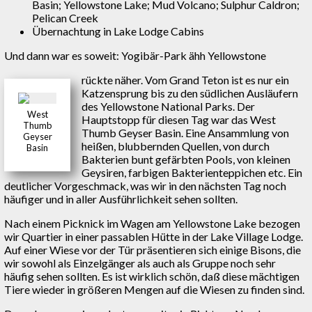
Basin; Yellowstone Lake; Mud Volcano; Sulphur Caldron;
Pelican Creek
Übernachtung in Lake Lodge Cabins
Und dann war es soweit: Yogibär-Park ähh Yellowstone
rückte näher. Vom Grand Teton ist es nur ein
Katzensprung bis zu den südlichen Ausläufern
des Yellowstone National Parks. Der
West
Hauptstopp für diesen Tag war das West
Thumb
Thumb Geyser Basin. Eine Ansammlung von
Geyser
heißen, blubbernden Quellen, von durch
Basin
Bakterien bunt gefärbten Pools, von kleinen
Geysiren, farbigen Bakterienteppichen etc. Ein
deutlicher Vorgeschmack, was wir in den nächsten Tag noch
häufiger und in aller Ausführlichkeit sehen sollten.
Nach einem Picknick im Wagen am Yellowstone Lake bezogen
wir Quartier in einer passablen Hütte in der Lake Village Lodge.
Auf einer Wiese vor der Tür präsentieren sich einige Bisons, die
wir sowohl als Einzelgänger als auch als Gruppe noch sehr
häufig sehen sollten. Es ist wirklich schön, daß diese mächtigen
Tiere wieder in größeren Mengen auf die Wiesen zu finden sind.