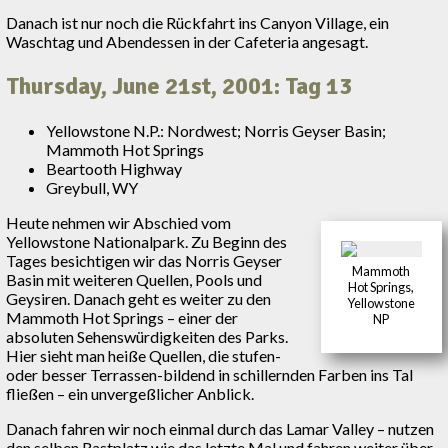
Danach ist nur noch die Rückfahrt ins Canyon Village, ein
Waschtag und Abendessen in der Cafeteria angesagt.
Thursday, June 21st, 2001: Tag 13
Yellowstone N.P.: Nordwest; Norris Geyser Basin;
Mammoth Hot Springs
Beartooth Highway
Greybull, WY
Heute nehmen wir Abschied vom
Yellowstone Nationalpark. Zu Beginn des
Tages besichtigen wir das Norris Geyser
Mammoth
Basin mit weiteren Quellen, Pools und
Hot Springs,
Geysiren. Danach geht es weiter zu den
Yellowstone
Mammoth Hot Springs – einer der
NP
absoluten Sehenswürdigkeiten des Parks.
Hier sieht man heiße Quellen, die stufen-
oder besser Terrassen-bildend in schillernden Farben ins Tal
fließen – ein unvergeßlicher Anblick.
Danach fahren wir noch einmal durch das Lamar Valley – nutzen
den selben Rastplatz wie das letzte Mal und fahren weiter über