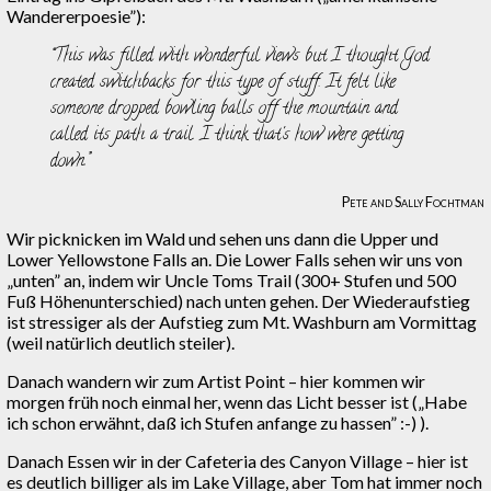
Wandererpoesie”):
This was filled with wonderful views but I thought God
created switchbacks for this type of stuff. It felt like
someone dropped bowling balls off the mountain and
called its path a trail. I think that's how were getting
down.
Pete and Sally Fochtman
Wir picknicken im Wald und sehen uns dann die Upper und
Lower Yellowstone Falls an. Die Lower Falls sehen wir uns von
„unten” an, indem wir Uncle Toms Trail (300+ Stufen und 500
Fuß Höhenunterschied) nach unten gehen. Der Wiederaufstieg
ist stressiger als der Aufstieg zum Mt. Washburn am Vormittag
(weil natürlich deutlich steiler).
Danach wandern wir zum Artist Point – hier kommen wir
morgen früh noch einmal her, wenn das Licht besser ist („Habe
ich schon erwähnt, daß ich Stufen anfange zu hassen” :-) ).
Danach Essen wir in der Cafeteria des Canyon Village – hier ist
es deutlich billiger als im Lake Village, aber Tom hat immer noch