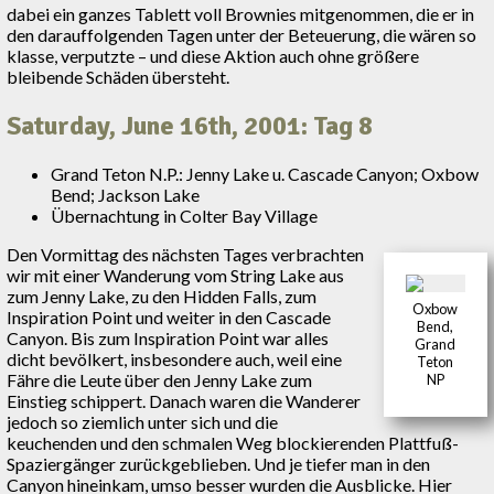
dabei ein ganzes Tablett voll Brownies mitgenommen, die er in
den darauffolgenden Tagen unter der Beteuerung, die wären so
klasse, verputzte – und diese Aktion auch ohne größere
bleibende Schäden übersteht.
Saturday, June 16th, 2001: Tag 8
Grand Teton N.P.: Jenny Lake u. Cascade Canyon; Oxbow
Bend; Jackson Lake
Übernachtung in Colter Bay Village
Den Vormittag des nächsten Tages verbrachten
wir mit einer Wanderung vom String Lake aus
zum Jenny Lake, zu den Hidden Falls, zum
Oxbow
Inspiration Point und weiter in den Cascade
Bend,
Canyon. Bis zum Inspiration Point war alles
Grand
dicht bevölkert, insbesondere auch, weil eine
Teton
Fähre die Leute über den Jenny Lake zum
NP
Einstieg schippert. Danach waren die Wanderer
jedoch so ziemlich unter sich und die
keuchenden und den schmalen Weg blockierenden Plattfuß-
Spaziergänger zurückgeblieben. Und je tiefer man in den
Canyon hineinkam, umso besser wurden die Ausblicke. Hier