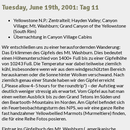
Tuesday, June 19th, 2001: Tag 11
Yellowstone N.P.: Zentralteil; Hayden Valley; Canyon
Village; Mt. Washburn; Grand Canyon of the Yellowstone
(South Rim)
Übernachtung in Canyon Village Cabins
Wir entschließen uns zu einer herausfordernden Wanderung:
Das Erklimmen des Gipfels des Mt. Washburn. Dies bedeutet
einen Höhenunterschied von 1400+ Fuß bis zu einer Gipfelhöhe
von 10243 Fuß. Die Temperatur war dabei teilweise ziemlich
kühl, insbesondere wenn wir aus dem windgeschützten Bereich
herauskamen oder die Sonne hinter Wolken verschwand. Nach
ziemlich genau einer Stunde haben wir den Gipfel erreicht
(„Please allow 4–5 hours for the roundtrip”) – der Aufstieg war
deutlich weniger stressig als erwartet. Vom Gipfel aus hat man
einen weiten Ausblick bis zu den Grand Tetons im Süden und
den Beartooth-Mountains im Norden. Am Gipfel befindet sich
ein Feuerbeobachtungsturm des NPS, wo wir eine ganze Reihe
fast handzahmer Yellowbellied Marmots (Murmeltiere) finden,
die für eine Reihe Fotos posieren.
Eintrag ins Gipfelbuch des Mt. Washburn („amerikanische