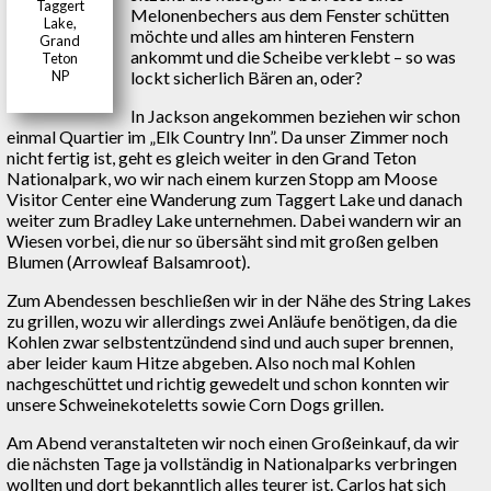
Taggert
Melonenbechers aus dem Fenster schütten
Lake,
möchte und alles am hinteren Fenstern
Grand
ankommt und die Scheibe verklebt – so was
Teton
lockt sicherlich Bären an, oder?
NP
In Jackson angekommen beziehen wir schon
einmal Quartier im „Elk Country Inn”. Da unser Zimmer noch
nicht fertig ist, geht es gleich weiter in den Grand Teton
Nationalpark, wo wir nach einem kurzen Stopp am Moose
Visitor Center eine Wanderung zum Taggert Lake und danach
weiter zum Bradley Lake unternehmen. Dabei wandern wir an
Wiesen vorbei, die nur so übersäht sind mit großen gelben
Blumen (Arrowleaf Balsamroot).
Zum Abendessen beschließen wir in der Nähe des String Lakes
zu grillen, wozu wir allerdings zwei Anläufe benötigen, da die
Kohlen zwar selbstentzündend sind und auch super brennen,
aber leider kaum Hitze abgeben. Also noch mal Kohlen
nachgeschüttet und richtig gewedelt und schon konnten wir
unsere Schweinekoteletts sowie Corn Dogs grillen.
Am Abend veranstalteten wir noch einen Großeinkauf, da wir
die nächsten Tage ja vollständig in Nationalparks verbringen
wollten und dort bekanntlich alles teurer ist. Carlos hat sich