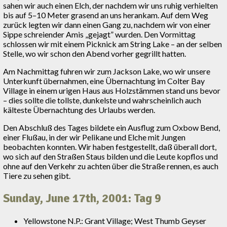
sahen wir auch einen Elch, der nachdem wir uns ruhig verhielten
bis auf 5–10 Meter grasend an uns herankam. Auf dem Weg
zurück legten wir dann einen Gang zu, nachdem wir von einer
Sippe schreiender Amis „gejagt” wurden. Den Vormittag
schlossen wir mit einem Picknick am String Lake – an der selben
Stelle, wo wir schon den Abend vorher gegrillt hatten.
Am Nachmittag fuhren wir zum Jackson Lake, wo wir unsere
Unterkunft übernahmen, eine Übernachtung im Colter Bay
Village in einem urigen Haus aus Holzstämmen stand uns bevor
– dies sollte die tollste, dunkelste und wahrscheinlich auch
kälteste Übernachtung des Urlaubs werden.
Den Abschluß des Tages bildete ein Ausflug zum Oxbow Bend,
einer Flußau, in der wir Pelikane und Elche mit Jungen
beobachten konnten. Wir haben festgestellt, daß überall dort,
wo sich auf den Straßen Staus bilden und die Leute kopflos und
ohne auf den Verkehr zu achten über die Straße rennen, es auch
Tiere zu sehen gibt.
Sunday, June 17th, 2001: Tag 9
Yellowstone N.P.: Grant Village; West Thumb Geyser