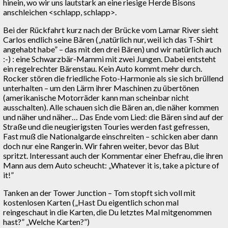
hinein, wo wir uns lautstark an eine riesige Herde Bisons
anschleichen <schlapp, schlapp>.
Bei der Rückfahrt kurz nach der Brücke vom Lamar River sieht
Carlos endlich seine Bären („natürlich nur, weil ich das T-Shirt
angehabt habe” – das mit den drei Bären) und wir natürlich auch
:-) : eine Schwarzbär-Mammi mit zwei Jungen. Dabei entsteht
ein regelrechter Bärenstau. Kein Auto kommt mehr durch.
Rocker stören die friedliche Foto-Harmonie als sie sich brüllend
unterhalten – um den Lärm ihrer Maschinen zu übertönen
(amerikanische Motorräder kann man scheinbar nicht
ausschalten). Alle schauen sich die Bären an, die näher kommen
und näher und näher… Das Ende vom Lied: die Bären sind auf der
Straße und die neugierigsten Touries werden fast gefressen,
Fast muß die Nationalgarde einschreiten – schicken aber dann
doch nur eine Rangerin. Wir fahren weiter, bevor das Blut
spritzt. Interessant auch der Kommentar einer Ehefrau, die ihren
Mann aus dem Auto scheucht: „Whatever it is, take a picture of
it!”
Tanken an der Tower Junction – Tom stopft sich voll mit
kostenlosen Karten („Hast Du eigentlich schon mal
reingeschaut in die Karten, die Du letztes Mal mitgenommen
hast?” „Welche Karten?”)