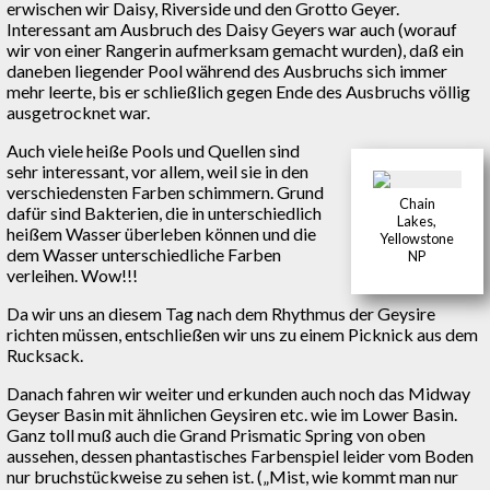
erwischen wir Daisy, Riverside und den Grotto Geyer.
Interessant am Ausbruch des Daisy Geyers war auch (worauf
wir von einer Rangerin aufmerksam gemacht wurden), daß ein
daneben liegender Pool während des Ausbruchs sich immer
mehr leerte, bis er schließlich gegen Ende des Ausbruchs völlig
ausgetrocknet war.
Auch viele heiße Pools und Quellen sind
sehr interessant, vor allem, weil sie in den
verschiedensten Farben schimmern. Grund
Chain
dafür sind Bakterien, die in unterschiedlich
Lakes,
heißem Wasser überleben können und die
Yellowstone
dem Wasser unterschiedliche Farben
NP
verleihen. Wow!!!
Da wir uns an diesem Tag nach dem Rhythmus der Geysire
richten müssen, entschließen wir uns zu einem Picknick aus dem
Rucksack.
Danach fahren wir weiter und erkunden auch noch das Midway
Geyser Basin mit ähnlichen Geysiren etc. wie im Lower Basin.
Ganz toll muß auch die Grand Prismatic Spring von oben
aussehen, dessen phantastisches Farbenspiel leider vom Boden
nur bruchstückweise zu sehen ist. („Mist, wie kommt man nur