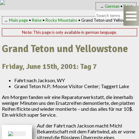
→
German
•
Print
→
Main page
•
Reise
•
Rocky Mountains
• Grand Teton und Yellowstone
Note: This page is only available in german language.
Grand Teton und Yellowstone
Friday, June 15th, 2001: Tag 7
Fahrt nach Jackson, WY
Grand Teton N.P.: Moose Visitor Center; Taggert Lake
Am Morgen fanden wir eine Reparaturwerkstatt, die innerhalb
weniger Minuten uns den Ersatzreifen demontierte, den platten
Reifen flickte und wieder montierte – und das alles für nur 10$.
Ein wirklich super Service.
Auf der Fahrt nach Jackson macht Michl
Bekanntschaft mit dem Fahrtwind, als er vorne
sitzend die flüssigen Überreste eines