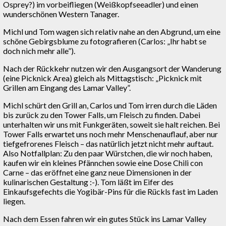
Osprey?) im vorbeifliegen (Weißkopfseeadler) und einen
wunderschönen Western Tanager.
Michl und Tom wagen sich relativ nahe an den Abgrund, um eine
schöne Gebirgsblume zu fotografieren (Carlos: „Ihr habt se
doch nich mehr alle”).
Nach der Rückkehr nutzen wir den Ausgangsort der Wanderung
(eine Picknick Area) gleich als Mittagstisch: „Picknick mit
Grillen am Eingang des Lamar Valley”.
Michl schürt den Grill an, Carlos und Tom irren durch die Läden
bis zurück zu den Tower Falls, um Fleisch zu finden. Dabei
unterhalten wir uns mit Funkgeräten, soweit sie halt reichen. Bei
Tower Falls erwartet uns noch mehr Menschenauflauf, aber nur
tiefgefrorenes Fleisch – das natürlich jetzt nicht mehr auftaut.
Also Notfallplan: Zu den paar Würstchen, die wir noch haben,
kaufen wir ein kleines Pfännchen sowie eine Dose Chili con
Carne – das eröffnet eine ganz neue Dimensionen in der
kulinarischen Gestaltung :-). Tom läßt im Eifer des
Einkaufsgefechts die Yogibär-Pins für die Rückls fast im Laden
liegen.
Nach dem Essen fahren wir ein gutes Stück ins Lamar Valley