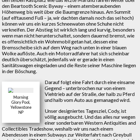
den Beartooth Scenic Byway – einem atemberaubenden
Höhenweg bis weit über die Baumgrenze hinaus. Am Summit
(auf elftausend Fuß – ja, wir dachten damals noch das sei hoch)
können wir uns ein kurzes Schneewaten ohne Schuhe nicht
verkneifen. Der Abstieg ist wirklich lang und kurvig, besonders
wenn man nicht herunterschaltet, sondern dauernd bremst, wie
es offensichtlich ein Wohnmobil getan hat, dessen eine
Bremsscheibe sich auf dem Weg nach unten in einer blauen
Wolke auflöste. Auch ein Motorradfahrer hat sich scheinbar
deutlich überschätzt, jedenfalls wir er gerade in einen
Sanitätswagen eingeladen und die Reste seiner Maschine liegen
in der Böschung.
Darauf folgt eine Fahrt durch eine einsame
Gegend – unterbrochen nur von einem
Viehtrieb auf der Straße, der halb zu Pferd
Morning
und halb vom Auto aus gemanaged wird.
Glory Pool,
Yellowstone
Unser designiertes Tagesziel, Cody, ist
NP
völlig ausgebucht. Und das alles nur wegen
einer sonderbaren Western Antiquities and
Collectibles Tradeshow, weshalb wir uns nach einem
Abendessen in einem Subways zur Weiterfahrt nach Greybull