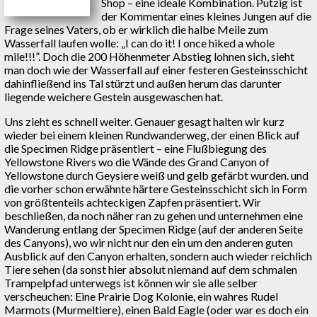
Shop – eine ideale Kombination. Putzig ist
der Kommentar eines kleines Jungen auf die
Frage seines Vaters, ob er wirklich die halbe Meile zum
Wasserfall laufen wolle: „I can do it! I once hiked a whole
mile!!!”. Doch die 200 Höhenmeter Abstieg lohnen sich, sieht
man doch wie der Wasserfall auf einer festeren Gesteinsschicht
dahinfließend ins Tal stürzt und außen herum das darunter
liegende weichere Gestein ausgewaschen hat.
Uns zieht es schnell weiter. Genauer gesagt halten wir kurz
wieder bei einem kleinen Rundwanderweg, der einen Blick auf
die Specimen Ridge präsentiert – eine Flußbiegung des
Yellowstone Rivers wo die Wände des Grand Canyon of
Yellowstone durch Geysiere weiß und gelb gefärbt wurden. und
die vorher schon erwähnte härtere Gesteinsschicht sich in Form
von größtenteils achteckigen Zapfen präsentiert. Wir
beschließen, da noch näher ran zu gehen und unternehmen eine
Wanderung entlang der Specimen Ridge (auf der anderen Seite
des Canyons), wo wir nicht nur den ein um den anderen guten
Ausblick auf den Canyon erhalten, sondern auch wieder reichlich
Tiere sehen (da sonst hier absolut niemand auf dem schmalen
Trampelpfad unterwegs ist können wir sie alle selber
verscheuchen: Eine Prairie Dog Kolonie, ein wahres Rudel
Marmots (Murmeltiere), einen Bald Eagle (oder war es doch ein