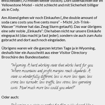
entscheiden (70 Meilen weiter östlich). Dort übernachten wir im
Yellowstone Motel – nicht schlecht und mit Sicherheit billiger
als in Cody.
Am Abend gehen wir noch Einkaufen („the double amount of
soda cans costs you five cents more” – Michl „Ich-Trink-
Wasser” Hohner hat das Zeug Slurm getauft). Das war übrigens
eine sehr noble „Einkaufe”: Die haben nicht nur unsere Einkäufe
eingepackt (das macht ja fast jeder), sondern sie auch zum Auto
gebracht und dort auch noch eingeladen.
Übrigens waren wir die ganzen letzten Tage ja in Wyoming,
deshalb hier ein Ausschnitt aus einer Visitor Directory
Broschüre des Bundesstaates:
Wyoming: A hard working state that works hard for you.
Where mountains and profit margins reach skywards. A
state so wonderfully different, less is more: less taxes, less
crime, less turnover, less traffic, less stress, less operating
costs. How much more less could you want?
Oder auch: