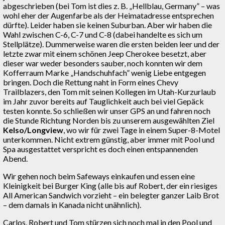
abgeschrieben (bei Tom ist dies z. B. „Hellblau, Germany” – was
wohl eher der Augenfarbe als der Heimatadresse entsprechen
dürfte). Leider haben sie keinen Suburban. Aber wir haben die
Wahl zwischen C-6, C-7 und C-8 (dabei handelte es sich um
Stellplätze). Dummerweise waren die ersten beiden leer und der
letzte zwar mit einem schönen Jeep Cherokee besetzt, aber
dieser war weder besonders sauber, noch konnten wir dem
Kofferraum Marke „Handschuhfach” wenig Liebe entgegen
bringen. Doch die Rettung naht in Form eines Chevy
Trailblazers, den Tom mit seinen Kollegen im Utah-Kurzurlaub
im Jahr zuvor bereits auf Tauglichkeit auch bei viel Gepäck
testen konnte. So schließen wir unser GPS an und fahren noch
die Stunde Richtung Norden bis zu unserem ausgewählten Ziel
Kelso/Longview
, wo wir für zwei Tage in einem Super-8-Motel
unterkommen. Nicht extrem günstig, aber immer mit Pool und
Spa ausgestattet verspricht es doch einen entspannenden
Abend.
Wir gehen noch beim Safeways einkaufen und essen eine
Kleinigkeit bei Burger King (alle bis auf Robert, der ein riesiges
All American Sandwich vorzieht – ein belegter ganzer Laib Brot
– dem damals in Kanada nicht unähnlich).
Carlos, Robert und Tom stürzen sich noch mal in den Pool und