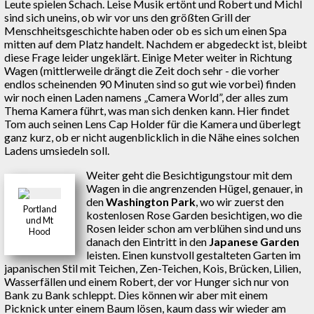
Leute spielen Schach. Leise Musik ertönt und Robert und Michl
sind sich uneins, ob wir vor uns den größten Grill der
Menschheitsgeschichte haben oder ob es sich um einen Spa
mitten auf dem Platz handelt. Nachdem er abgedeckt ist, bleibt
diese Frage leider ungeklärt. Einige Meter weiter in Richtung
Wagen (mittlerweile drängt die Zeit doch sehr - die vorher
endlos scheinenden 90 Minuten sind so gut wie vorbei) finden
wir noch einen Laden namens „Camera World”, der alles zum
Thema Kamera führt, was man sich denken kann. Hier findet
Tom auch seinen Lens Cap Holder für die Kamera und überlegt
ganz kurz, ob er nicht augenblicklich in die Nähe eines solchen
Ladens umsiedeln soll.
Weiter geht die Besichtigungstour mit dem
Wagen in die angrenzenden Hügel, genauer, in
den
Washington Park
, wo wir zuerst den
Portland
kostenlosen Rose Garden besichtigen, wo die
und Mt
Rosen leider schon am verblühen sind und uns
Hood
danach den Eintritt in den
Japanese Garden
leisten. Einen kunstvoll gestalteten Garten im
japanischen Stil mit Teichen, Zen-Teichen, Kois, Brücken, Lilien,
Wasserfällen und einem Robert, der vor Hunger sich nur von
Bank zu Bank schleppt. Dies können wir aber mit einem
Picknick unter einem Baum lösen, kaum dass wir wieder am