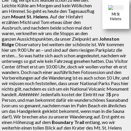
Leichte Kühle am Morgen und kein Wölkchen
am Himmel. So geht es heute den Tagesausflug
Mt St
zum
Mount St. Helens
. Auf der Hinfahrt
Helens
erzählen Michl und Tom etwas über den
Ausbruch, und nachdem beide schon mal dort
waren, verkneifen wir uns die Stopps an den
ganzen Aussichtspunkten, da unser Zielpunkt am
Johnston
Ridge
Observatory bei weitem der schönste ist. Wir kommen
hier um 9:00 Uhr an – und sind auf dem riesigen Parkplatz die
ersten… So was hatte sich auch schon angedeutet, nachdem wir
unterwegs so gut wie kein Fahrzeug gesehen hatten. Das Visitor
Center öffnet erst um 10:00 Uhr, doch wir wollen vorher eh erst
wandern. Doch nach einer ausführlichen Fotosession und den
Vorbereitungen auf die Wanderung ist es auch schon 10 Uhr, und
wir müssen noch feststellen, dass unser National Parks Pass hier
nichts gilt, nachdem es sich um ein National Volcanic Monument
handelt. Ahhhhhhh! Jedenfalls kostet der Eintritt nur 3$ pro
Person, und man bekommt dafür ein wunderschönes Saunaband
(von uns so genannt, nachdem man im Palm Beach ein ähnliches
um das Handgelenk geklebt bekommt, wenn man in die Sauna
darf). Wir brechen also zu unserer Wanderung auf. Erst geht es
einen Höhenzug auf dem
Boundary Trail
entlang, wo wir
weiterhin einen tollen Blick auf den Krater des Mt. St. Helens