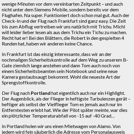
wenige Minuten vor dem vereinbarten Zeitpunkt – und auch
nicht unter dem Siemens Mobile, sondern bereits vor dem
Flughafen. Na super. Funktioniert doch schon mal gut. Auch der
Check-In und der Flug nach Frankfurt sind ganz easy. Die Zeit
bis zum Abflug vertreiben wir uns natürlich mit Trichu. Michl
will leider lieber lesen als aus dem Trichu ein Tichu zu machen.
Recht hat er! Bei den Blättern, die Robert in den gespielten 4
Runden hat, haben wir anderen keine Chance.
In Frankfurt ist das einzig interessante, dass wir an der
nochmaligen Sicherheitskontrolle auf dem Weg zu unserem B-
Gate ziemlich lange anstehen und dann Tom auch noch von
einem Sicherheitsbeamten sein Notebook und seine neue
Kamera gestaubsaugt bekommt. Wohl die neueste Art der
Sprengstoffkontrolle.
Der Flug nach
Portland
hat eigentlich auch nur ein Highlight.
Der Augenblick, als der Flieger in heftigste Turbulenzen gerät –
heftiger als selbst der Vielflieger Tom es jemals auch nur im
Entferntesten erlebt hat. Wie der Pilot später meinte, war dies
ein plötzlicher Temperaturabfall von -15 auf -40 Grad…
In Portland holen wir uns einen Mietwagen von Alamo. Von
jedem wird fein säuberlich die Adresse vom Personalausweis