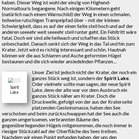
haben. Dieser Weg ist wohl der einzig von Highend-
Normaltouris begangene. Nach einigen Kilometern geht
(natürlich nach einem Warnschild) der Weg in einen schmalen,
teilweise rutschigen Trampelpfad über – mit der kleinen
Schwierigkeit, dass es auf der einen Seite steil hoch und auf der
anderen seeeehr weit seeeehr steil runter geht. Ein Fehltritt wäre
fatal. Doch wir sind alle hellwach und schaffen das Stück
unbeschadet. Danach senkt sich der Weg in das Tal und hin zum
Krater. Jetzt wird es richtig interessant und schön. Hautnah
können wir die aus Schlamm und Asche geformten Hügel
bestaunen und die sich wieder ansiedelnden Pflanzen…
Unser Ziel ist jedoch nicht der Krater, der noch ein
ganzes Stück weg ist, sondern der
Spirit Lake
.
Oder vielmehr sollte man sagen, der neue Spirit
Spirit
Lake, denn der alte war vor dem Ausbruch ein
Lake
ganzes Stück näher am Krater. Doch die
Druckwelle, gefolgt von der aus der Kraterseite
platzenden Gesteinsmasse, haben den See
verschoben und beim zurückschwappen hat der See auch die
ganzen umgerissenen, verbrannten Bäume des
gegenüberliegenden Hügels mitgenommen, die noch immer in
riesiger Stückzahl auf der Oberfläche des Sees treiben.
Nachdem wir einen Punkt gefunden haben, der uns den