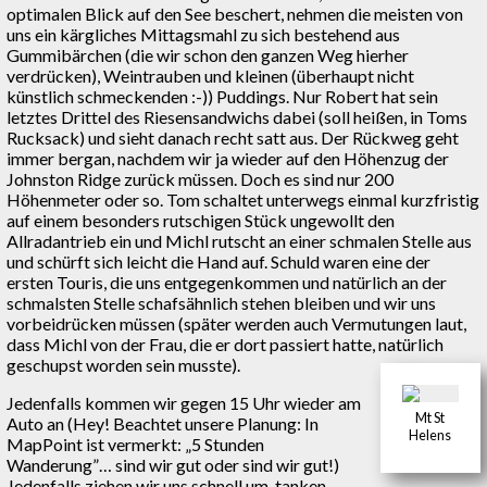
optimalen Blick auf den See beschert, nehmen die meisten von
uns ein kärgliches Mittagsmahl zu sich bestehend aus
Gummibärchen (die wir schon den ganzen Weg hierher
verdrücken), Weintrauben und kleinen (überhaupt nicht
künstlich schmeckenden :-)) Puddings. Nur Robert hat sein
letztes Drittel des Riesensandwichs dabei (soll heißen, in Toms
Rucksack) und sieht danach recht satt aus. Der Rückweg geht
immer bergan, nachdem wir ja wieder auf den Höhenzug der
Johnston Ridge zurück müssen. Doch es sind nur 200
Höhenmeter oder so. Tom schaltet unterwegs einmal kurzfristig
auf einem besonders rutschigen Stück ungewollt den
Allradantrieb ein und Michl rutscht an einer schmalen Stelle aus
und schürft sich leicht die Hand auf. Schuld waren eine der
ersten Touris, die uns entgegenkommen und natürlich an der
schmalsten Stelle schafsähnlich stehen bleiben und wir uns
vorbeidrücken müssen (später werden auch Vermutungen laut,
dass Michl von der Frau, die er dort passiert hatte, natürlich
geschupst worden sein musste).
Jedenfalls kommen wir gegen 15 Uhr wieder am
Mt St
Auto an (Hey! Beachtet unsere Planung: In
Helens
MapPoint ist vermerkt: „5 Stunden
Wanderung”… sind wir gut oder sind wir gut!)
Jedenfalls ziehen wir uns schnell um, tanken