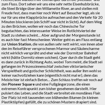
zum Fluss. Dort sehen wir uns eine sehr nette Eisenhubbrücke,
die Steel Bridge über den Willamette River, an und stellen mit
Freude fest, dass man hier noch Wert auf Besucher legt, als sie
nur für uns eine Klappbrücke aufmachen und den Verkehr für 20
Minuten blockieren (ein Schiff war nicht in Sicht). Auf dem Weg
zu den Brücken, wollen wir noch das Chinesische Tor
begutachten, das interessanter Weise im Rotlichtviertel der
Stadt zu stehen scheint… Aber aufgrund der Morgenstunde ist
es auch hier fast Menschenleer. Weiter geht es am Fluss entlang
zur
Union Station
, die von außen sehr nett wirkt, von innen aber
den im Reiseführer versprochenen Marmor und Säulencharme
nicht wirklich versprüht und eher wie der Dormitzer Bahnhof
wirkt (hätte Dormitz einen solchen). Quer durch die Stadt geht
es dann zurück in Richtung Auto, wobei Tom meint, die Stadt sei
gefangen im Prinzessinnenschlaf zwischen viktorianischer
Verspieltheit und gotischer Schlichtheit, was außer ihm wohl so
keiner nachvollziehen kann (eigentlich nicht mal er), denn das
Meiste hier ist einfach Beton… Zum Schluss treffen wir noch auf
den
Pioneer Square
und eine Fußgängerzone, die einen
extremen Kontrapunkt zum bisher gesehenen darstellt. Hier
pulsiert das Leben, und die Stadt verbreitet ein mondänes Flair.
Der Platz ist mit tausenden von blühenden Blumen (in kleinen
Plastiktöpfen) gefüllt, die zu schönen Mustern drapiert sind.