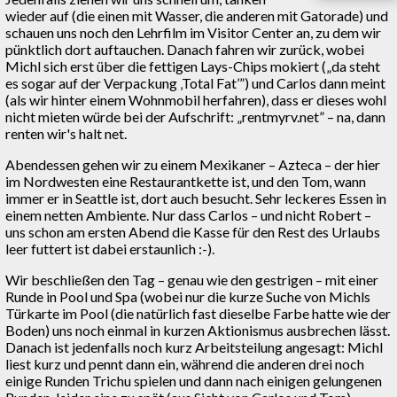
wieder auf (die einen mit Wasser, die anderen mit Gatorade) und
schauen uns noch den Lehrfilm im Visitor Center an, zu dem wir
pünktlich dort auftauchen. Danach fahren wir zurück, wobei
Michl sich erst über die fettigen Lays-Chips mokiert („da steht
es sogar auf der Verpackung ‚Total Fat’”) und Carlos dann meint
(als wir hinter einem Wohnmobil herfahren), dass er dieses wohl
nicht mieten würde bei der Aufschrift: „rentmyrv.net” – na, dann
renten wir's halt net.
Abendessen gehen wir zu einem Mexikaner – Azteca – der hier
im Nordwesten eine Restaurantkette ist, und den Tom, wann
immer er in Seattle ist, dort auch besucht. Sehr leckeres Essen in
einem netten Ambiente. Nur dass Carlos – und nicht Robert –
uns schon am ersten Abend die Kasse für den Rest des Urlaubs
leer futtert ist dabei erstaunlich :-).
Wir beschließen den Tag – genau wie den gestrigen – mit einer
Runde in Pool und Spa (wobei nur die kurze Suche von Michls
Türkarte im Pool (die natürlich fast dieselbe Farbe hatte wie der
Boden) uns noch einmal in kurzen Aktionismus ausbrechen lässt.
Danach ist jedenfalls noch kurz Arbeitsteilung angesagt: Michl
liest kurz und pennt dann ein, während die anderen drei noch
einige Runden Trichu spielen und dann nach einigen gelungenen