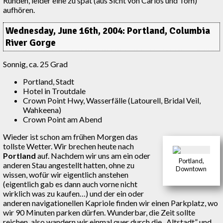
Runden, leider eine zu spät (aus Sicht von Carlos und Tom)
aufhören.
Wednesday, June 16th, 2004: Portland, Columbia
River Gorge
Sonnig, ca. 25 Grad
Portland, Stadt
Hotel in Troutdale
Crown Point Hwy, Wasserfälle (Latourell, Bridal Veil,
Wahkeena)
Crown Point am Abend
Wieder ist schon am frühen Morgen das
tollste Wetter. Wir brechen heute nach
Portland
auf. Nachdem wir uns am ein oder
Portland,
anderen Stau angestellt hatten, ohne zu
Downtown
wissen, wofür wir eigentlich anstehen
(eigentlich gab es dann auch vorne nicht
wirklich was zu kaufen…) und der ein oder
anderen navigationellen Kapriole finden wir einen Parkplatz, wo
wir 90 Minuten parken dürfen. Wunderbar, die Zeit sollte
reichen, also wandern wir einmal quer durch die „Altstadt” und