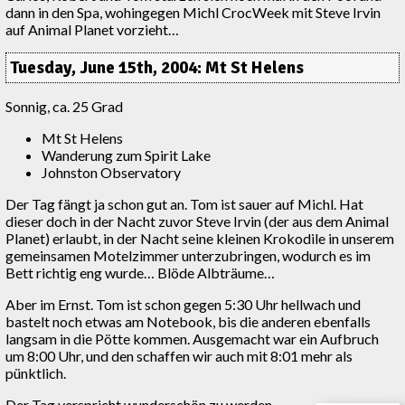
dann in den Spa, wohingegen Michl CrocWeek mit Steve Irvin
auf Animal Planet vorzieht…
Tuesday, June 15th, 2004: Mt St Helens
Sonnig, ca. 25 Grad
Mt St Helens
Wanderung zum Spirit Lake
Johnston Observatory
Der Tag fängt ja schon gut an. Tom ist sauer auf Michl. Hat
dieser doch in der Nacht zuvor Steve Irvin (der aus dem Animal
Planet) erlaubt, in der Nacht seine kleinen Krokodile in unserem
gemeinsamen Motelzimmer unterzubringen, wodurch es im
Bett richtig eng wurde… Blöde Albträume…
Aber im Ernst. Tom ist schon gegen 5:30 Uhr hellwach und
bastelt noch etwas am Notebook, bis die anderen ebenfalls
langsam in die Pötte kommen. Ausgemacht war ein Aufbruch
um 8:00 Uhr, und den schaffen wir auch mit 8:01 mehr als
pünktlich.
Der Tag verspricht wunderschön zu werden.