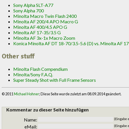
Sony Alpha SLT-A77
Sony Alpha 700
Minolta Macro Twin Flash 2400
Minolta AF 200/4 APO Macro G
Minolta AF 400/4.5 APO G
Minolta AF 17-35/3.5 G
Minolta AF 3x-1x Macro Zoom
Konica Minolta AF DT 18-70/3.5-5.6 (D) vs. Minolta AF 1
Other stuff
Minolta Flash Compendium
Minolta/Sony F.A.Q.
Super Steady Shot with Full Frame Sensors
© 2011
Michael Hohner
; Diese Seite wurde zuletzt am 08.09.2014 geändert.
Kommentar zu dieser Seite hinzufügen
Name:
(Eingabe 
eMail:
(Eingabe e