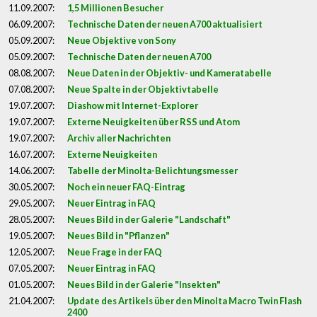
11.09.2007:
1,5 Millionen Besucher
06.09.2007:
Technische Daten der neuen A700 aktualisiert
05.09.2007:
Neue Objektive von Sony
05.09.2007:
Technische Daten der neuen A700
08.08.2007:
Neue Daten in der Objektiv- und Kameratabelle
07.08.2007:
Neue Spalte in der Objektivtabelle
19.07.2007:
Diashow mit Internet-Explorer
19.07.2007:
Externe Neuigkeiten über RSS und Atom
19.07.2007:
Archiv aller Nachrichten
16.07.2007:
Externe Neuigkeiten
14.06.2007:
Tabelle der Minolta-Belichtungsmesser
30.05.2007:
Noch ein neuer FAQ-Eintrag
29.05.2007:
Neuer Eintrag in FAQ
28.05.2007:
Neues Bild in der Galerie "Landschaft"
19.05.2007:
Neues Bild in "Pflanzen"
12.05.2007:
Neue Frage in der FAQ
07.05.2007:
Neuer Eintrag in FAQ
01.05.2007:
Neues Bild in der Galerie "Insekten"
21.04.2007:
Update des Artikels über den Minolta Macro Twin Flash
2400