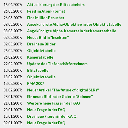
16.04.2007:
Aktualisierung des Blitzzubehörs
26.03.2007:
Feed im Atom-Format
26.03.2007:
Eine Million Besucher
09.03.2007:
Angekündigte Alpha-Objektive in der Objektivtabelle
08.03.2007:
Angekündigte Alpha-Kameras in der Kameratabelle
07.03.2007:
Neues Bild in "Insekten"
02.03.2007:
Drei neue Bilder
26.02.2007:
Objektivtabelle
26.02.2007:
Kameratabelle
22.02.2007:
Update des Tiefenschärferechners
13.02.2007:
Blitztabelle
13.02.2007:
Objektivtabelle
13.02.2007:
PMA 2007
01.02.2007:
Neuer Artikel "The future of digital SLRs"
28.01.2007:
Ein neues Bild in der Galerie "Spinnen"
21.01.2007:
Weitere neue Frage in der FAQ
20.01.2007:
Neue Frage in der FAQ
15.01.2007:
Drei neue Fragen in der F.A.Q.
09.01.2007:
Neue Frage in der FAQ